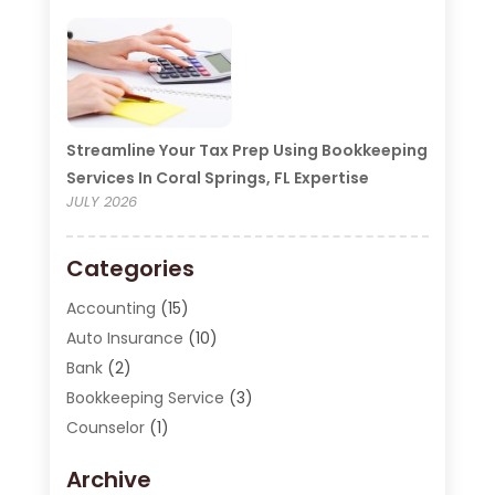
Streamline Your Tax Prep Using Bookkeeping
Services In Coral Springs, FL Expertise
JULY 2026
Categories
Accounting
(15)
Auto Insurance
(10)
Bank
(2)
Bookkeeping Service
(3)
Counselor
(1)
Currency Exchange Service
(2)
Archive
Finance
(20)