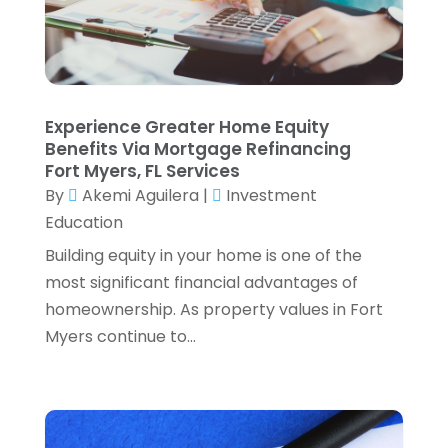
Pawn Brokers
(1)
July 2024
(1)
Payroll Services
(3)
June 2024
(1)
Real Estate
(2)
May 2024
(2)
Retirement Planning
(4)
April 2024
(2)
Tax Preparation Service
(6)
March 2024
(2)
Experience Greater Home Equity
Tax Services
(7)
February 2024
(1)
Benefits Via Mortgage Refinancing
Wealth Management
(1)
January 2024
(2)
Fort Myers, FL Services
By
Akemi Aguilera
|
Investment
December 2023
(3)
Education
November 2023
(2)
October 2023
(2)
Building equity in your home is one of the
September 2023
(2)
most significant financial advantages of
August 2023
(1)
homeownership. As property values in Fort
July 2023
(3)
Myers continue to...
June 2023
(4)
May 2023
(1)
April 2023
(2)
February 2023
(1)