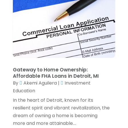
December 2022
(3)
November 2022
(4)
October 2022
(2)
September 2022
(2)
August 2022
(3)
July 2022
(3)
June 2022
(2)
May 2022
(4)
April 2022
(4)
Gateway to Home Ownership:
March 2022
(3)
Affordable FHA Loans in Detroit, MI
February 2022
(3)
By
Akemi Aguilera
|
Investment
January 2022
(2)
Education
December 2021
(1)
In the heart of Detroit, known for its
November 2021
(1)
resilient spirit and vibrant revitalization, the
October 2021
(3)
dream of owning a home is becoming
September 2021
(2)
more and more attainable....